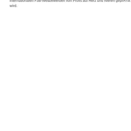
internationalen F3B-Wettbewerben von Profis auf Herz und Nieren geprÃ¼ft
wird.