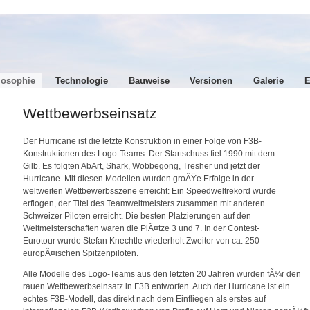
losophie
Technologie
Bauweise
Versionen
Galerie
E
Wettbewerbseinsatz
Der Hurricane ist die letzte Konstruktion in einer Folge von F3B-
Konstruktionen des Logo-Teams: Der Startschuss fiel 1990 mit dem
Gilb. Es folgten AbArt, Shark, Wobbegong, Tresher und jetzt der
Hurricane. Mit diesen Modellen wurden groÃŸe Erfolge in der
weltweiten Wettbewerbsszene erreicht: Ein Speedweltrekord wurde
erflogen, der Titel des Teamweltmeisters zusammen mit anderen
Schweizer Piloten erreicht. Die besten Platzierungen auf den
Weltmeisterschaften waren die PlÃ¤tze 3 und 7. In der Contest-
Eurotour wurde Stefan Knechtle wiederholt Zweiter von ca. 250
europÃ¤ischen Spitzenpiloten.
Alle Modelle des Logo-Teams aus den letzten 20 Jahren wurden fÃ¼r den
rauen Wettbewerbseinsatz in F3B entworfen. Auch der Hurricane ist ein
echtes F3B-Modell, das direkt nach dem Einfliegen als erstes auf